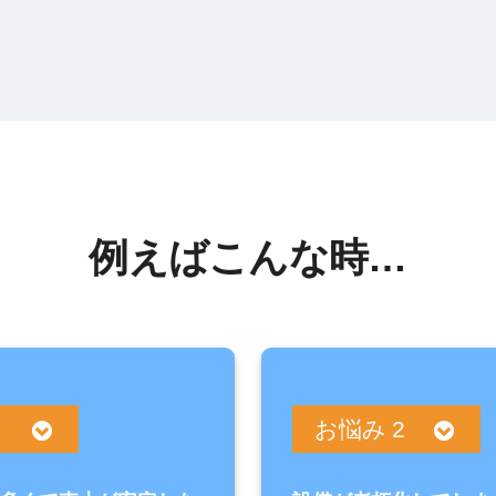
例えばこんな時…
 １
お悩み 2