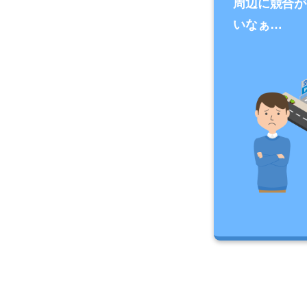
周辺に競合が
いなぁ…