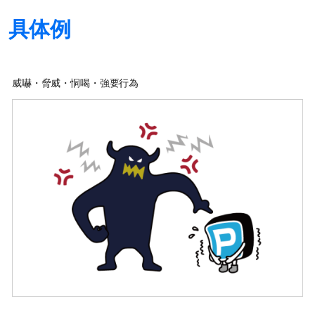
具体例
威嚇・脅威・恫喝・強要行為